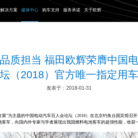
解决方案
媒体中心
购车支持
服务承诺
关于欧辉
团体客车
专用校车
公交客车
专用
品质担当 福田欧辉荣膺中国
31-40座
6米以下
6-7米
13米
坛（2018）官方唯一指定用
41-50座
7-8米
7-8米
发表于：2018-01-31
50座以上
9-10米
8-9米
10米以上
9-10米
高质量发展”为主题的中国电动汽车百人会论坛（2018）在北京钓鱼台国宾
10-11米
电池客车，向国内外专家与学者展现出我国燃料电池客车的超强性能，收获
11-12米