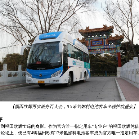
12-13米
13米以上
【福田欧辉再次服务百人会，
8.5
米
氢燃料电池客车全程护航盛会】
评
会上都能看到福田欧辉忙碌的身影。作为官方唯一指定用车“专业户”的福田欧
会论坛上，便已有4辆福田欧辉12米氢燃料电池客车成为官方唯一指定用