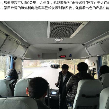
钟，续航里程可达500公里。几年前，氢能源作为“未来燃料”还存在于人
8年，福田欧辉的氢燃料电池客车已经发展到第四代，凭借着出色的产品性