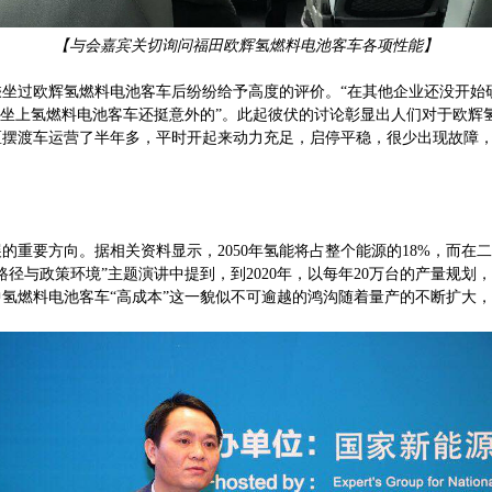
【与会嘉宾关切询问福田欧辉氢燃料电池客车各项性能】
在乘坐过欧辉氢燃料电池客车后纷纷给予高度的评价。“在其他企业还没开
够坐上氢燃料电池客车还挺意外的”。此起彼伏的讨论彰显出人们对于欧辉
区摆渡车运营了半年多，平时开起来动力充足，启停平稳，很少出现故障
重要方向。据相关资料显示，2050年氢能将占整个能源的18%，而在
径与政策环境”主题演讲中提到，到2020年，以每年20万台的产量规划，
氢燃料电池客车“高成本”这一貌似不可逾越的鸿沟随着量产的不断扩大