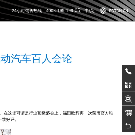
05
24小时销售热线：4008-199-199-
中/英
智蓝一体化解决方案
新
车
创新科技
视
金融解决方案
下
电动汽车百人会论
城市公交BRT解决方案
活
以上
车
新能源运营建设解决方案
馆召开。在这场可谓是行业顶级盛会上，福田欧辉再一次荣膺官方唯
一致好评。