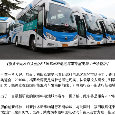
【服务于此次百人会的8.5米氢燃料电池客车造型美观，干净整洁】
可谓一片大好。然而，福田欧辉早已看到燃料电池客车的市场潜力，并且提
京奥运会。2016年，福田欧辉更是将梦想照进现实，从最早投入研发，到
执行力，始终走在我国新能源汽车发展的前端，引领着行业不断进行新领
出了一台最新研发的氢燃料电池城市客车，据了解，此车将是服务2022
大胆的创新精神，对新技术新事物进行不断尝试。与此同时，福田欧辉还
“搅出”一股新风气，也许，荣膺为本届中国电动汽车百人会官方唯一指