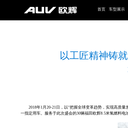
首页
车型展示
旅游客车
公路客车
以工匠精神铸就
10-20座
8-9米
21-30座
9-10米
31-40座
10-11米
41-50座
11-12米
2018年1月20-21日，以“把握全球变革趋势，实现
50座以上
12-13米
一指定用车。服务于此次盛会的30辆福田欧辉8.5米氢燃料
13米以上