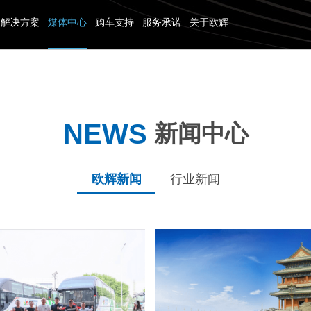
解决方案
媒体中心
购车支持
服务承诺
关于欧辉
团体客车
专用校车
公交客车
专用
NEWS
新闻中心
31-40座
6米以下
6-7米
13米
欧辉新闻
行业新闻
41-50座
7-8米
7-8米
50座以上
9-10米
8-9米
10米以上
9-10米
10-11米
11-12米