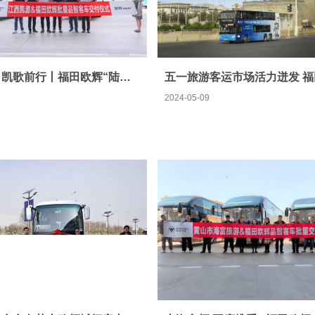
12-13米
13米以上
辉光远扬 凯歌前行丨福田欧辉“陆地头等舱”再次交付江西凯源
2024-05-09