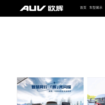
首页
车型展示
旅游客车
公路客车
10-20座
8-9米
21-30座
9-10米
31-40座
10-11米
41-50座
11-12米
50座以上
12-13米
13米以上