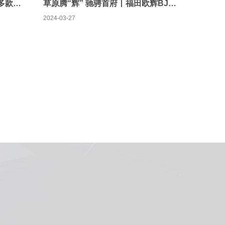
山海交辉 再度携手 | 福田欧辉多款明星客车再次批量交付黄山海富旅游
草原腾“辉” 驰骋首府丨福田欧辉BJ6906批量交付内蒙古首府旅游客运
2024-03-27