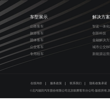
车型展示
解决方案
公路客车
智蓝一体化
旅游客车
创新科技
团体客车
金融解决方
公交客车
城市公交B
专用校车
新能源运营
|
|
|
在线询价
服务政策
联系我们
隐私收集承诺
©北汽福田汽车股份有限公司北京欧辉客车分公司-版权所有.京ICP备1