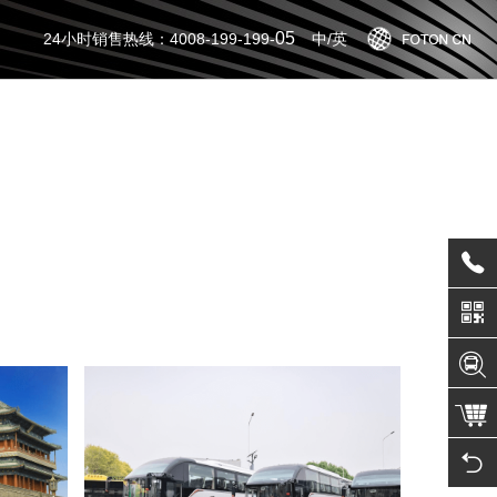
05
24小时销售热线：4008-199-199-
中/英
智蓝一体化解决方案
新
车
创新科技
视
金融解决方案
下
城市公交BRT解决方案
活
以上
新能源运营建设解决方案